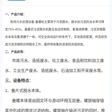
一、产品介绍：
牧场污水处理设备-叠螺机主要用于污泥脱水，脱水后污泥的含水率可降
至75%-85%，叠螺式污泥脱水机集全自动控制柜、絮凝调质槽、污泥浓缩脱
水本体及集液槽于一体，可在全自动运行的条件下，实现高效絮凝，并连续完
成污泥浓缩和压榨脱水工作，最终将收集的滤液回流或排放。
二、产品应用：
市政污水、造纸废水、化工废水、食品和饮料加工废
水、工业生产废水、造纸废水、石油加工和开采废水等。
三、设备特点：
1、叠片式脱水本体。
叠螺本体是由固定环与游动环相互层叠，螺旋轴穿插
其中形成的筒状过滤结构。螺旋轴在输送污泥的同时，推